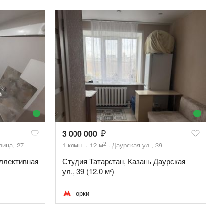
3 000 000
2
лица, 27
1-комн.
12
м
Даурская ул., 39
оллективная
Студия Татарстан, Казань Даурская
ул., 39 (12.0 м²)
Горки