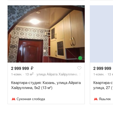
2 999 999
2 999 999
2
1-комн.
13
м
улица Айрата Хайруллина, 5к2
1-комн.
13
Квартира-студия: Казань, улица Айрата
Квартира-с
Хайруллина, 5к2 (13 м²)
улица, 27 (
Суконная слобода
Яшьлек