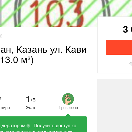
3
42
тан, Казань ул. Кави
13.0 м²)
1
/5
2
ртиры
Этаж
Проверено
одератором
. Получите доступ ко
?
ручите поиск личному помощнику.