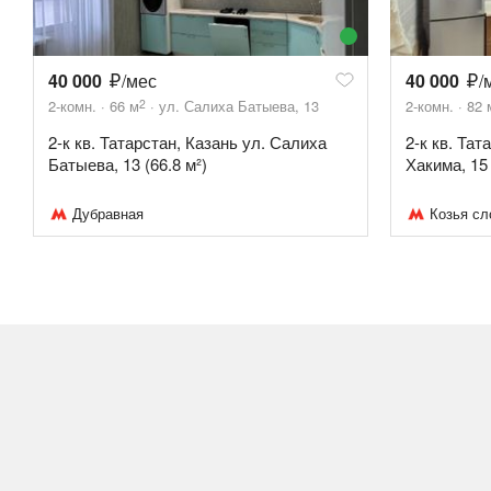
40 000
/мес
40 000
/
2
2-комн.
66
м
ул. Салиха Батыева, 13
2-комн.
82
2-к кв. Татарстан, Казань ул. Салиха
2-к кв. Тат
Батыева, 13 (66.8 м²)
Хакима, 15 
Дубравная
Козья сл