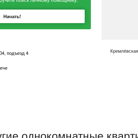
Начать!
Кремлёвска
04, подъезд 4
рече
угие однокомнатные кварт