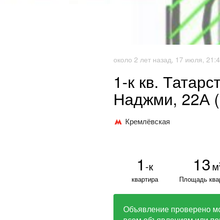
около 2 лет назад, 17 июля, 21:
1-к кв. Татарс
Наджми, 22А (
Кремлёвская
1
13
-к
м
квартира
Площадь ква
Объявление проверено м
всем объявлениям или по