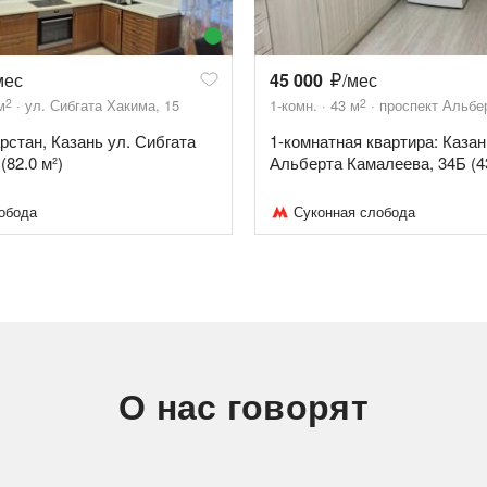
мес
45 000
/мес
2
2
м
ул. Сибгата Хакима, 15
1-комн.
43
м
проспект Альбе
арстан, Казань ул. Сибгата
1-комнатная квартира: Казан
(82.0 м²)
Альберта Камалеева, 34Б (4
обода
Суконная слобода
О нас говорят