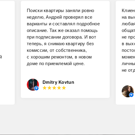
Поиски квартиры заняли ровно
Клиен
неделю, Андрей проверял все
на вы
варианты и составлял подробное
любая
описание. Так же оказал помощь
общат
при подписании договора. И вот
не пр
теперь, я снимаю квартиру без
в вых
комиссии, от собственника,
посто
й
с хорошим ремонтом, в новом
момен
доме по приемлемой цене.
личны
не от
Dmitry Kovtun