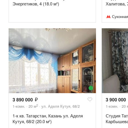
Энергетиков, 4 (18.0 м²)
Халитова, 7
Суконная
3 890 000
3 900 000
2
1-комн.
20
м
ул. Аделя Кутуя, 68/2
1-комн.
20
1-к кв. Татарстан, Казань ул. Аделя
Студия Тат
Кутуя, 68/2 (20.0 м²)
Карбышева,