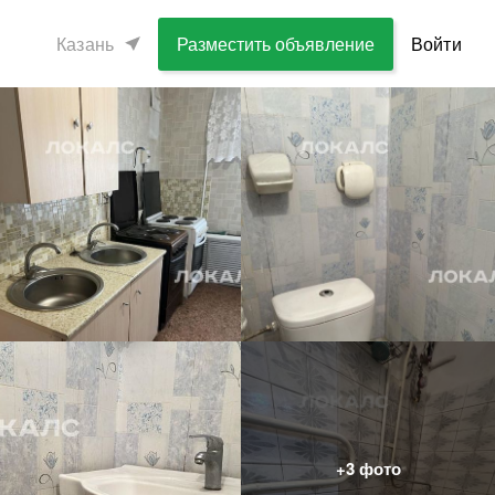
Казань
Разместить объявление
Войти
+
3
фото