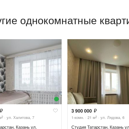
угие однокомнатные кварт
3 900 000
2
2
м
ул. Халитова, 7
1-комн.
21
м
ул. Лядова, 6
арстан, Казань ул.
Студия Татарстан, Казань ул