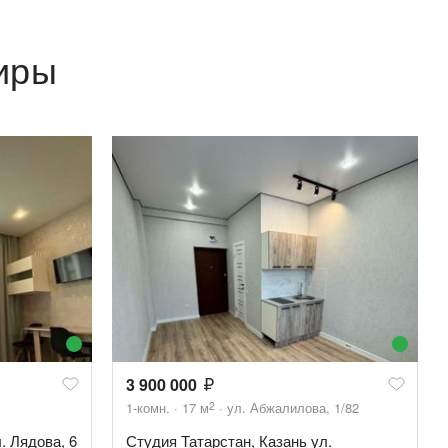
иры
3 900 000
2
1-комн.
17
м
ул. Абжалилова, 1/82
. Лядова, 6
Студия Татарстан, Казань ул.