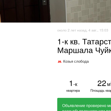
около 2 лет назад, 4 авг., 15:03
1-к кв. Татарс
Маршала Чуйко
Козья слобода
1
22
-к
м
квартира
Площадь ква
Объявление проверено м
всем объявлениям или по