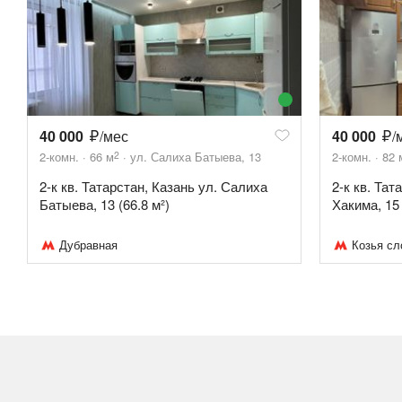
40 000
/мес
40 000
/
2
2-комн.
66
м
ул. Салиха Батыева, 13
2-комн.
82
2-к кв. Татарстан, Казань ул. Салиха
2-к кв. Тат
Батыева, 13 (66.8 м²)
Хакима, 15 
Дубравная
Козья сл