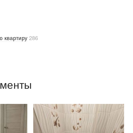
ю квартиру
286
аменты