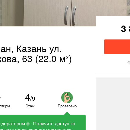
3
тан, Казань ул.
ва, 63 (22.0 м²)
4
/9
2
ртиры
Этаж
Проверено
одератором
. Получите доступ ко
?
ручите поиск личному помощнику.