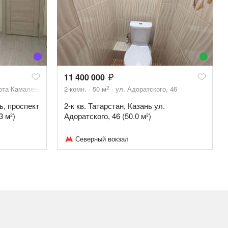
11 400 000
2
рта Камалеева, 34Б
2-комн.
50
м
ул. Адоратского, 46
ь, проспект
2-к кв. Татарстан, Казань ул.
3 м²)
Адоратского, 46 (50.0 м²)
Северный вокзал