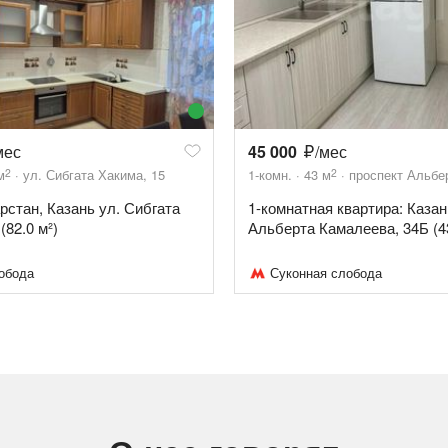
мес
45 000
/мес
2
2
м
ул. Сибгата Хакима, 15
1-комн.
43
м
проспект Альбе
арстан, Казань ул. Сибгата
1-комнатная квартира: Казан
(82.0 м²)
Альберта Камалеева, 34Б (4
обода
Суконная слобода