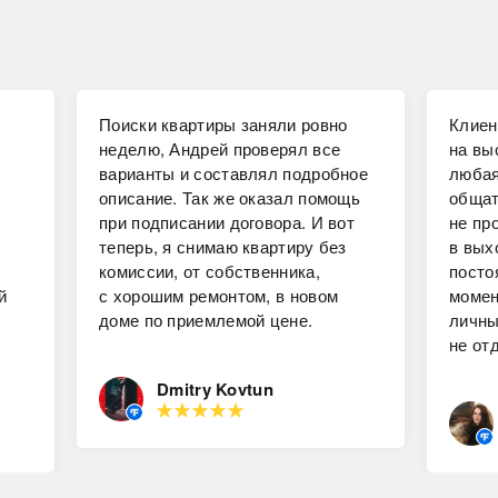
Поиски квартиры заняли ровно
Клиен
неделю, Андрей проверял все
на вы
варианты и составлял подробное
любая
описание. Так же оказал помощь
общат
при подписании договора. И вот
не пр
теперь, я снимаю квартиру без
в вых
комиссии, от собственника,
посто
й
с хорошим ремонтом, в новом
момен
доме по приемлемой цене.
личны
не от
Dmitry Kovtun