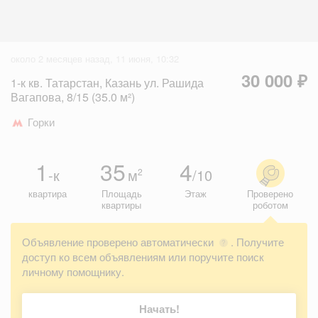
около 2 месяцев назад, 11 июня, 10:32
30 000 ₽
1-к кв. Татарстан, Казань ул. Рашида
Вагапова, 8/15 (35.0 м²)
Горки
1
35
4
-к
м
/10
2
квартира
Площадь
Этаж
Проверено
квартиры
роботом
Объявление проверено автоматически
. Получите
?
доступ ко всем объявлениям или поручите поиск
личному помощнику.
Начать!