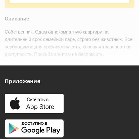
Описание
Собственник. Сдам однокомнатную квартиру на
длительный срок семейной паре, строго без животных. Все
необходимое для проживания есть, хорошая транспортная
доступность. Просьба агентам не беспокоить.
Удобства
Приложение
Балкон
Посудомоечная машина
Холодильник
Стиральная машина
Телевизор
Нагреватель воды
Кондиционер
Особенности