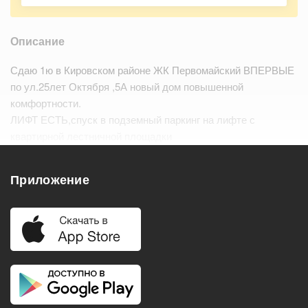
Описание
Сдаю 1ю в Кировском районе ЖК Первомайский ВПЕРВЫЕ
по ул.25лет Октября ,5А новый дом повышенной
комфортности.
ЛИФТ ЕСТЬ,спуск в подземный паркинг на лифте с
квартирной лестничной площадки
Все новое в квартире ,современный качественный
ремонт.Огороженная территория.Отли…
Читать дальше
Приложение
Удобства
Балкон
Посудомоечная машина
Холодильник
Стиральная машина
Телевизор
Нагреватель воды
Кондиционер