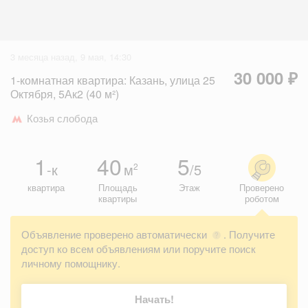
3 месяца назад, 9 мая, 14:30
30 000 ₽
1-комнатная квартира: Казань, улица 25
Октября, 5Ак2 (40 м²)
Козья слобода
1
40
5
-к
м
/5
2
квартира
Площадь
Этаж
Проверено
квартиры
роботом
Объявление проверено автоматически
. Получите
?
доступ ко всем объявлениям или поручите поиск
личному помощнику.
Начать!