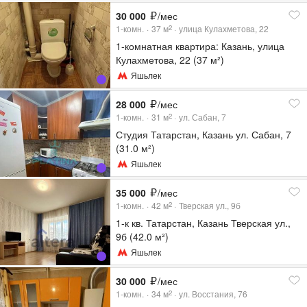
30 000
/мес
1-комн.
37
м
улица Кулахметова, 22
2
1-комнатная квартира: Казань, улица
Кулахметова, 22 (37 м²)
Яшьлек
28 000
/мес
1-комн.
31
м
ул. Сабан, 7
2
Студия Татарстан, Казань ул. Сабан, 7
(31.0 м²)
Яшьлек
35 000
/мес
1-комн.
42
м
Тверская ул., 9б
2
1-к кв. Татарстан, Казань Тверская ул.,
9б (42.0 м²)
Яшьлек
30 000
/мес
1-комн.
34
м
ул. Восстания, 76
2