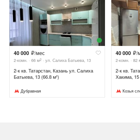
40 000
/мес
40 000
/
2
2-комн.
66
м
ул. Салиха Батыева, 13
2-комн.
82
2-к кв. Татарстан, Казань ул. Салиха
2-к кв. Тат
Батыева, 13 (66.8 м²)
Хакима, 15 
Дубравная
Козья сл