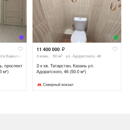
11 400 000
2
рта Камалеева, 34Б
2-комн.
50
м
ул. Адоратского, 46
ь, проспект
2-к кв. Татарстан, Казань ул.
3 м²)
Адоратского, 46 (50.0 м²)
Северный вокзал