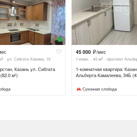
мес
45 000
/мес
2
2
м
ул. Сибгата Хакима, 15
1-комн.
43
м
проспект Альбе
арстан, Казань ул. Сибгата
1-комнатная квартира: Казан
(82.0 м²)
Альберта Камалеева, 34Б (4
обода
Суконная слобода