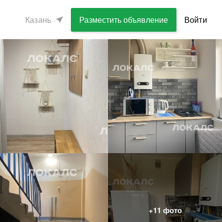
Казань
Разместить объявление
Войти
+
11
фото