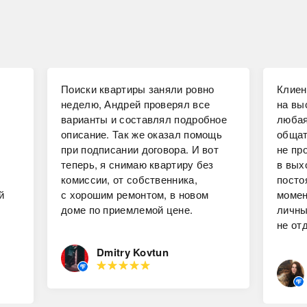
Поиски квартиры заняли ровно
Клиен
неделю, Андрей проверял все
на вы
варианты и составлял подробное
любая
описание. Так же оказал помощь
общат
при подписании договора. И вот
не пр
теперь, я снимаю квартиру без
в вых
комиссии, от собственника,
посто
й
с хорошим ремонтом, в новом
момен
доме по приемлемой цене.
личны
не от
Dmitry Kovtun