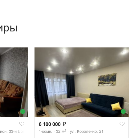
иры
6 100 000
2
он, 33-й Военный городок, 14
1-комн.
32
м
ул. Короленко, 21