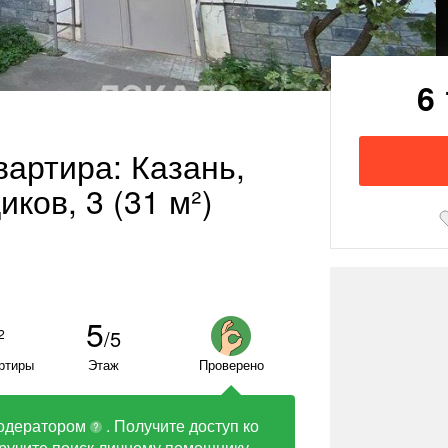
6
вартира: Казань,
ков, 3 (31 м²)
5
/5
2
ртиры
Этаж
Проверено
одератором
. Получите доступ ко
?
ручите поиск личному помощнику.