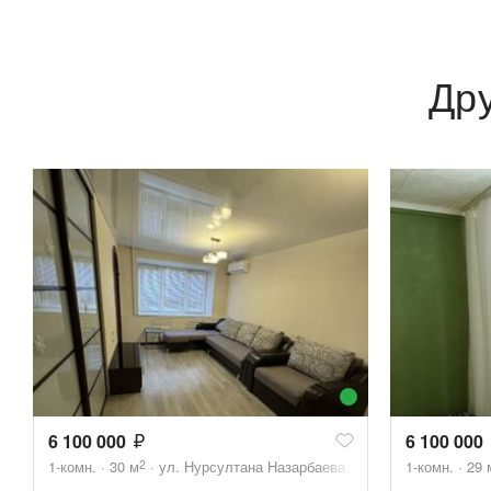
Др
6 100 000
6 100 000
2
1-комн.
30
м
ул. Нурсултана Назарбаева, 41
1-комн.
29