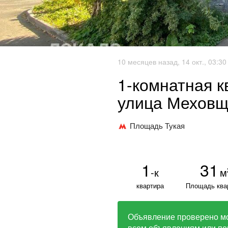
10 месяцев назад, 14 окт., 03:30
1-комнатная к
улица Меховщи
Площадь Тукая
1
31
-к
м
квартира
Площадь ква
Объявление проверено м
всем объявлениям или по