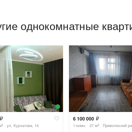
угие однокомнатные кварт
6 100 000
2
2
м
ул. Курчатова, 14
1-комн.
37
м
Приволжский рай