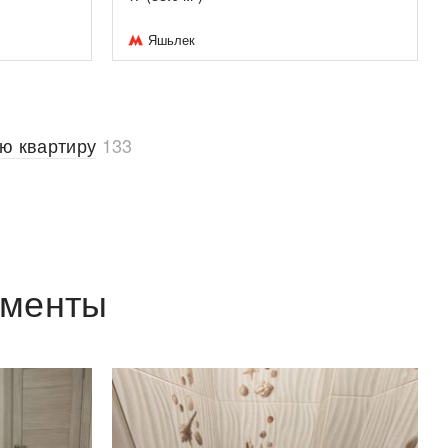
Яшьлек
ю квартиру
133
аменты