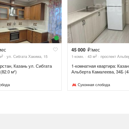
мес
45 000
/мес
2
2
м
ул. Сибгата Хакима, 15
1-комн.
43
м
проспект Альбе
арстан, Казань ул. Сибгата
1-комнатная квартира: Казан
(82.0 м²)
Альберта Камалеева, 34Б (4
обода
Суконная слобода