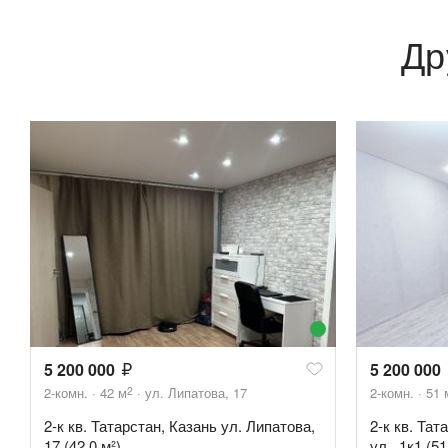
Др
5 200 000
5 200 000
2
2-комн.
42
м
ул. Липатова, 17
2-комн.
51
2-к кв. Татарстан, Казань ул. Липатова,
2-к кв. Та
17 (42.0 м²)
ул., 1к1 (51