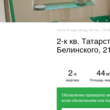
почти 2 года назад, 22 окт., 13:3
2-к кв. Татарс
Белинского, 21
2
44
-к
м
квартира
Площадь ква
Объявление проверено м
всем объявлениям или по