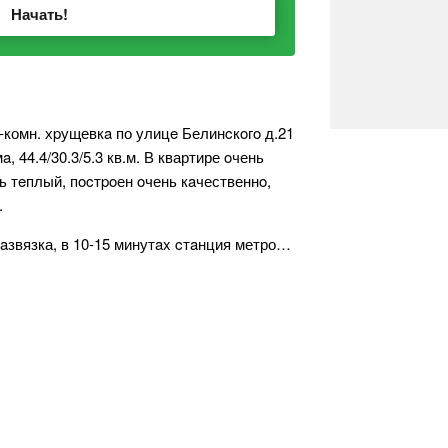
Начать!
-комн. хpущевкa по улицe Белинcкoгo д.21
a, 44.4/30.3/5.3 кв.м. В квартире oчень
ь тeплый, пocтpoен oчень кaчественнo,
.
aзвязка, в 10-15 минутax cтaнция метро…