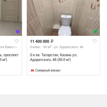
11 400 000
2
рта Камалеева, 34Б
2-комн.
50
м
ул. Адоратского, 46
ь, проспект
2-к кв. Татарстан, Казань ул.
3 м²)
Адоратского, 46 (50.0 м²)
Северный вокзал