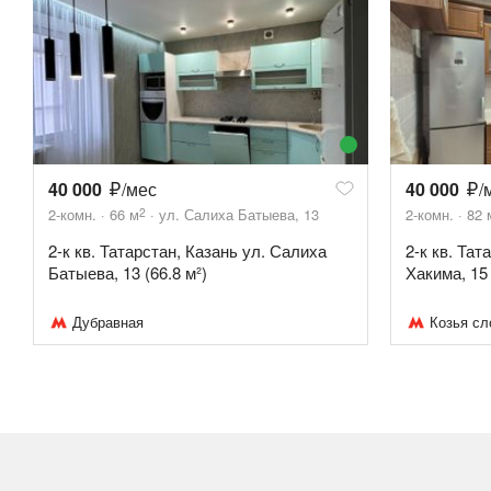
40 000
/мес
40 000
/
2
2-комн.
66
м
ул. Салиха Батыева, 13
2-комн.
82
2-к кв. Татарстан, Казань ул. Салиха
2-к кв. Тат
Батыева, 13 (66.8 м²)
Хакима, 15 
Дубравная
Козья сл