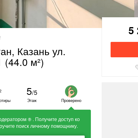
5
2
тан, Казань ул.
 (44.0 м²)
5
/5
2
ртиры
Этаж
Проверено
одератором
. Получите доступ ко
?
ручите поиск личному помощнику.