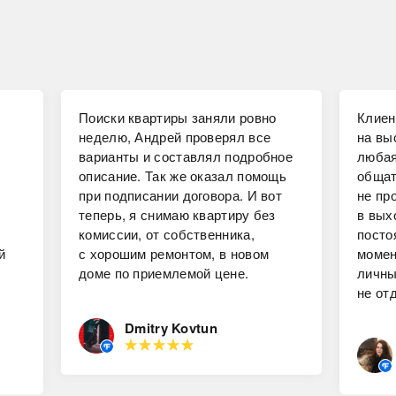
Поиски квартиры заняли ровно
Клиен
неделю, Андрей проверял все
на вы
варианты и составлял подробное
любая
описание. Так же оказал помощь
общат
при подписании договора. И вот
не пр
теперь, я снимаю квартиру без
в вых
комиссии, от собственника,
посто
й
с хорошим ремонтом, в новом
момен
доме по приемлемой цене.
личны
не от
Dmitry Kovtun