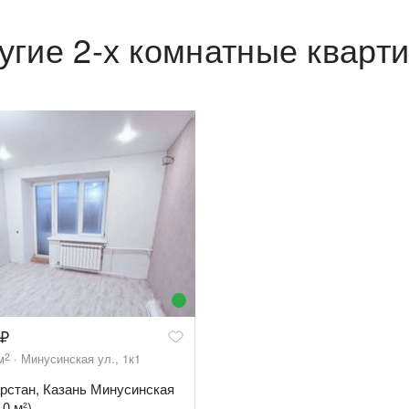
угие 2-х комнатные кварт
2
м
Минусинская ул., 1к1
тарстан, Казань Минусинская
.0 м²)