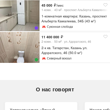
45 000
/мес
1-комн.
43
м
проспект Альберта Камалеева, 
2
1-комнатная квартира: Казань, проспект
Альберта Камалеева, 34Б (43 м²)
Суконная слобода
11 400 000
2-комн.
50
м
ул. Адоратского, 46
2
2-к кв. Татарстан, Казань ул.
Адоратского, 46 (50.0 м²)
Северный вокзал
О нас говорят
Хорошая услуга «Личный
Нашел себе