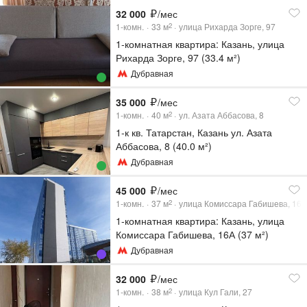
32 000
/мес
1-комн.
33
м
улица Рихарда Зорге, 97
2
1-комнатная квартира: Казань, улица
Рихарда Зорге, 97 (33.4 м²)
Дубравная
35 000
/мес
1-комн.
40
м
ул. Азата Аббасова, 8
2
1-к кв. Татарстан, Казань ул. Азата
Аббасова, 8 (40.0 м²)
Дубравная
45 000
/мес
1-комн.
37
м
улица Комиссара Габишева, 16
2
1-комнатная квартира: Казань, улица
Комиссара Габишева, 16А (37 м²)
Дубравная
32 000
/мес
1-комн.
38
м
улица Кул Гали, 27
2