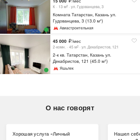
15 000
/мес
К
13
м
ул. Гудованцева, 3
2
Комната Татарстан, Казань ул.
Гудованцева, 3 (13.0 м²)
Авиастроительная
45 000
/мес
2-комн.
45
м
ул. Декабристов, 121
2
2-к кв. Татарстан, Казань ул.
Декабристов, 121 (45.0 м²)
Яшьлек
О нас говорят
Хорошая услуга «Личный
Нашел себе