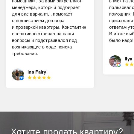
помощник». За вами закрепляют
в Мск на Ло
менеджера, который подбирает
пользовалс
для вас варианты, помогает
помощник; 
с подписанием договора
присылали 
и проверкой квартиры. Константин
ответам ут
оперативно отвечал на наши
В итоге вы
вопросы и подстраивался под
было надо!
возникающие в ходе поиска
требования.
Ilya
Ins Fairy
Хотите
продать
квартиру?