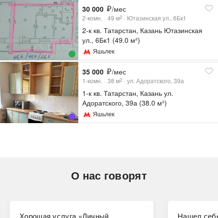
30 000
/мес
2-комн.
49
м
Ютазинская ул., 6Бк1
2
2-к кв. Татарстан, Казань Ютазинская
ул., 6Бк1 (49.0 м²)
Яшьлек
35 000
/мес
1-комн.
38
м
ул. Адоратского, 39а
2
1-к кв. Татарстан, Казань ул.
Адоратского, 39а (38.0 м²)
Яшьлек
О нас говорят
Хорошая услуга «Личный
Нашел себе