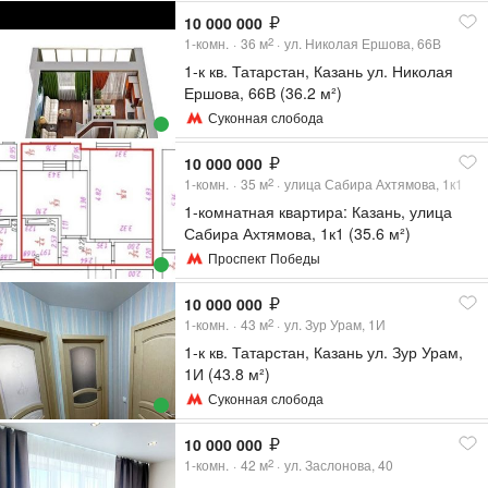
10 000 000
1-комн.
36
м
ул. Николая Ершова, 66В
2
1-к кв. Татарстан, Казань ул. Николая
Ершова, 66В (36.2 м²)
Суконная слобода
10 000 000
1-комн.
35
м
улица Сабира Ахтямова, 1к1
2
1-комнатная квартира: Казань, улица
Сабира Ахтямова, 1к1 (35.6 м²)
Проспект Победы
10 000 000
1-комн.
43
м
ул. Зур Урам, 1И
2
1-к кв. Татарстан, Казань ул. Зур Урам,
1И (43.8 м²)
Суконная слобода
10 000 000
1-комн.
42
м
ул. Заслонова, 40
2