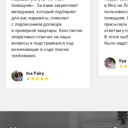
помощник». За вами закрепляют
в Мск на Ло
менеджера, который подбирает
пользовалс
для вас варианты, помогает
помощник; 
с подписанием договора
присылали 
и проверкой квартиры. Константин
ответам ут
оперативно отвечал на наши
В итоге вы
вопросы и подстраивался под
было надо!
возникающие в ходе поиска
требования.
Ilya
Ins Fairy