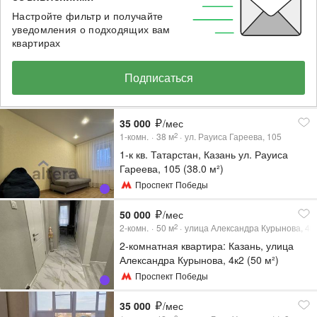
Настройте фильтр и получайте
уведомления о подходящих вам
квартирах
Подписаться
35 000
/мес
1-комн.
38
м
ул. Рауиса Гареева, 105
2
1-к кв. Татарстан, Казань ул. Рауиса
Гареева, 105 (38.0 м²)
Проспект Победы
50 000
/мес
2-комн.
50
м
улица Александра Курынова, 4к
2
2-комнатная квартира: Казань, улица
Александра Курынова, 4к2 (50 м²)
Проспект Победы
35 000
/мес