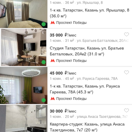
1-комн.
36
м
ул. Ярышлар, 8
2
1-к кв. Татарстан, Казань ул. Ярышлар, 8
(36.0 м²)
Проспект Победы
35 000
/мес
1-комн.
31
м
ул. Братьев Батталовых, 20Ак2
2
Студия Татарстан, Казань ул. Братьев
Батталовых, 20Ак2 (31.0 м²)
Проспект Победы
45 000
/мес
1-комн.
45
м
ул. Рауиса Гареева, 78А
2
1-к кв. Татарстан, Казань ул. Рауиса
Гареева, 78А (45.3 м²)
Проспект Победы
30 000
/мес
1-комн.
20
м
улица Анаса Тазетдинова, 7к7
2
Квартира-студия: Казань, улица Анаса
Тазетдинова, 7к7 (20 м²)