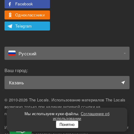
Facebook
Одноклассники
Telegram
Русский
Ваш город:
Казань
© 2010-2026 The Locals. Использование материалов The Locals
возможно только при наличии активной ссылки на
первоисточник.
Мы используем куки-файлы.
Соглашение об
использовании
5
Понятно
Использование сайта, в том числе подача объявлений, означает
Фильтр