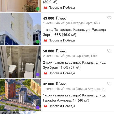
(30.0 м²)
Проспект Победы
43 000
/мес
1-комн.
46
м
ул. Рихарда Зорге, 66В
2
1-к кв. Татарстан, Казань ул. Рихарда
Зорге, 66В (46.0 м²)
Проспект Победы
50 000
/мес
2-комн.
57
м
улица Зур Урам, 1Кк5
2
2-комнатная квартира: Казань, улица
Зур Урам, 1Кк5 (57 м²)
Проспект Победы
32 000
/мес
1-комн.
46
м
улица Гарифа Ахунова, 14
2
1-комнатная квартира: Казань, улица
Гарифа Ахунова, 14 (46 м²)
Проспект Победы