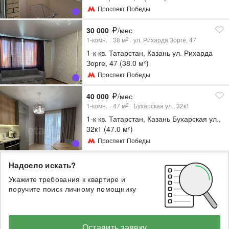
Проспект Победы
30 000
/мес
1-комн.
38
м
ул. Рихарда Зорге, 47
2
1-к кв. Татарстан, Казань ул. Рихарда
Зорге, 47 (38.0 м²)
Проспект Победы
40 000
/мес
1-комн.
47
м
Бухарская ул., 32к1
2
1-к кв. Татарстан, Казань Бухарская ул.,
32к1 (47.0 м²)
Проспект Победы
Надоело искать?
Укажите требования к квартире и
поручите поиск личному помощнику
Оставить заявку