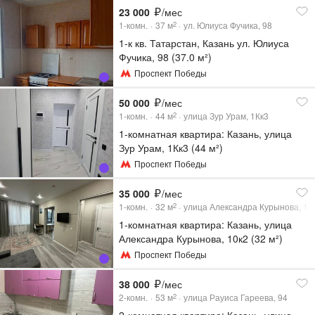
23 000
/мес
1-комн.
37
м
ул. Юлиуса Фучика, 98
2
1-к кв. Татарстан, Казань ул. Юлиуса
Фучика, 98 (37.0 м²)
Проспект Победы
50 000
/мес
1-комн.
44
м
улица Зур Урам, 1Кк3
2
1-комнатная квартира: Казань, улица
Зур Урам, 1Кк3 (44 м²)
Проспект Победы
35 000
/мес
1-комн.
32
м
улица Александра Курынова, 10
2
1-комнатная квартира: Казань, улица
Александра Курынова, 10к2 (32 м²)
Проспект Победы
38 000
/мес
2-комн.
53
м
улица Рауиса Гареева, 94
2
2-комнатная квартира: Казань, улица