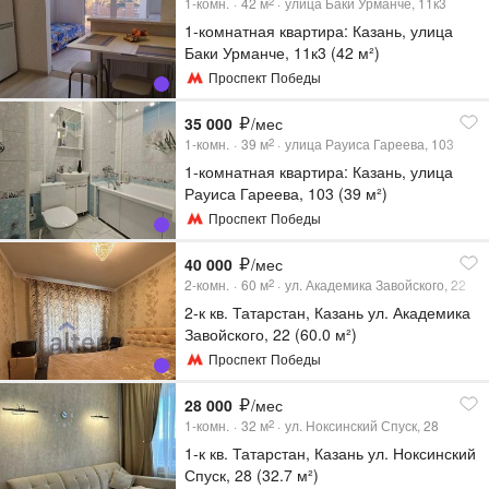
1-комн.
42
м
улица Баки Урманче, 11к3
2
1-комнатная квартира: Казань, улица
Баки Урманче, 11к3 (42 м²)
Проспект Победы
35 000
/мес
1-комн.
39
м
улица Рауиса Гареева, 103
2
1-комнатная квартира: Казань, улица
Рауиса Гареева, 103 (39 м²)
Проспект Победы
40 000
/мес
2-комн.
60
м
ул. Академика Завойского, 22
2
2-к кв. Татарстан, Казань ул. Академика
Завойского, 22 (60.0 м²)
Проспект Победы
28 000
/мес
1-комн.
32
м
ул. Ноксинский Спуск, 28
2
1-к кв. Татарстан, Казань ул. Ноксинский
Спуск, 28 (32.7 м²)