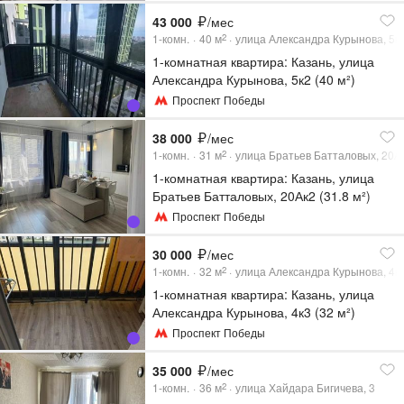
43 000
/мес
1-комн.
40
м
улица Александра Курынова, 5к
2
1-комнатная квартира: Казань, улица
Александра Курынова, 5к2 (40 м²)
Проспект Победы
38 000
/мес
1-комн.
31
м
улица Братьев Батталовых, 20А
2
1-комнатная квартира: Казань, улица
Братьев Батталовых, 20Ак2 (31.8 м²)
Проспект Победы
30 000
/мес
1-комн.
32
м
улица Александра Курынова, 4к
2
1-комнатная квартира: Казань, улица
Александра Курынова, 4к3 (32 м²)
Проспект Победы
35 000
/мес
1-комн.
36
м
улица Хайдара Бигичева, 3
2