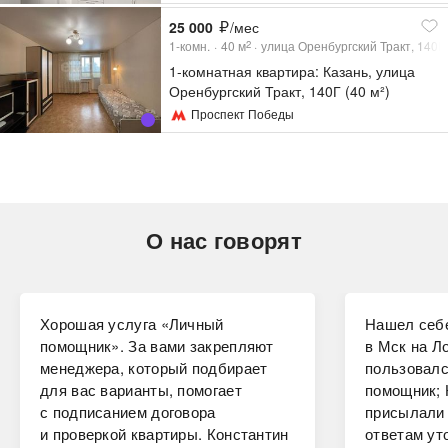
25 000
/мес
1-комн.
40
м
улица Оренбургский Тракт, 140Г
2
1-комнатная квартира: Казань, улица
Оренбургский Тракт, 140Г (40 м²)
Проспект Победы
О нас говорят
Хорошая услуга «Личный
Нашел себе
помощник». За вами закрепляют
в Мск на Ло
менеджера, который подбирает
пользовалс
для вас варианты, помогает
помощник; 
с подписанием договора
присылали 
и проверкой квартиры. Константин
ответам ут