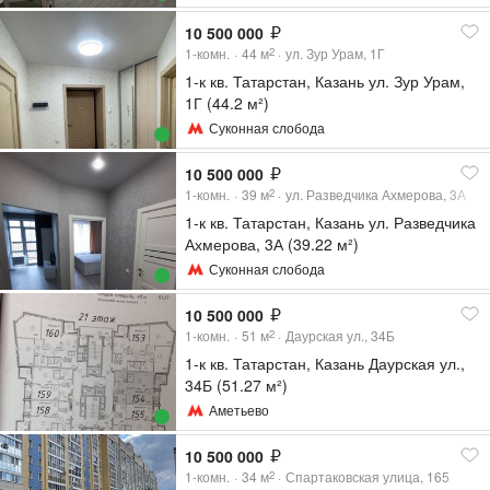
10 500 000
1-комн.
44
м
ул. Зур Урам, 1Г
2
1-к кв. Татарстан, Казань ул. Зур Урам,
1Г (44.2 м²)
Суконная слобода
10 500 000
1-комн.
39
м
ул. Разведчика Ахмерова, 3А
2
1-к кв. Татарстан, Казань ул. Разведчика
Ахмерова, 3А (39.22 м²)
Суконная слобода
10 500 000
1-комн.
51
м
Даурская ул., 34Б
2
1-к кв. Татарстан, Казань Даурская ул.,
34Б (51.27 м²)
Аметьево
10 500 000
1-комн.
34
м
Спартаковская улица, 165
2