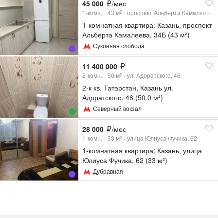
45 000
/мес
1-комн.
43
м
проспект Альберта Камалеева, 
2
1-комнатная квартира: Казань, проспект
Альберта Камалеева, 34Б (43 м²)
Суконная слобода
11 400 000
2-комн.
50
м
ул. Адоратского, 46
2
2-к кв. Татарстан, Казань ул.
Адоратского, 46 (50.0 м²)
Северный вокзал
28 000
/мес
1-комн.
33
м
улица Юлиуса Фучика, 62
2
1-комнатная квартира: Казань, улица
Юлиуса Фучика, 62 (33 м²)
Дубравная