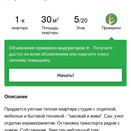
1
30
5
-к
м
/20
2
квартира
Площадь
Этаж
Проверено
квартиры
Объявление проверено модератором
. Получите
?
доступ ко всем объявлениям или поручите поиск
личному помощнику.
Начать!
Описание
Продается уютная теплая квартира студия с отделкой,
мебелью и бытовой техникой - "заезжай и живи". Сан. узел
отделан керамогранитом. Остановка транспорта рядом с
домом. Собственник. Уместен небольшой торг.