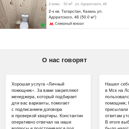
2-комн.
50
м
ул. Адоратского, 46
2
2-к кв. Татарстан, Казань ул.
Адоратского, 46 (50.0 м²)
Северный вокзал
О нас говорят
Хорошая услуга «Личный
Нашел себе
помощник». За вами закрепляют
в Мск на Ло
менеджера, который подбирает
пользовалс
для вас варианты, помогает
помощник; 
с подписанием договора
присылали 
и проверкой квартиры. Константин
ответам ут
оперативно отвечал на наши
В итоге вы
вопросы и подстраивался под
было надо!