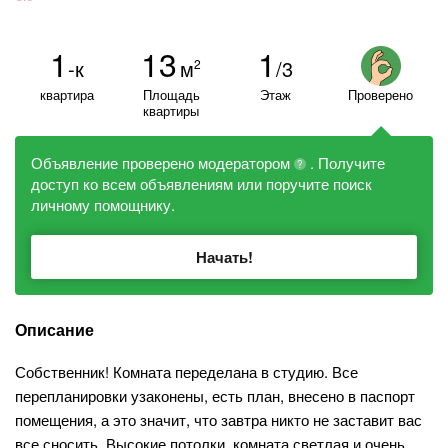
1
13
1
-к
м
/3
2
квартира
Площадь
Этаж
Проверено
квартиры
Объявление проверено модератором
. Получите
?
доступ ко всем объявлениям или поручите поиск
личному помощнику.
Начать!
Описание
Собственник! Комната переделана в студию. Все
перепланировки узаконены, есть план, внесено в паспорт
помещения, а это значит, что завтра никто не заставит вас
все сносить. Высокие потолки, комната светлая и очень