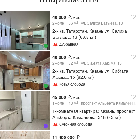
40 000
/мес
2-комн.
66
м
ул. Салиха Батыева, 13
2
2-к кв. Татарстан, Казань ул. Салиха
Батыева, 13 (66.8 м²)
Дубравная
40 000
/мес
2-комн.
82
м
ул. Сибгата Хакима, 15
2
2-к кв. Татарстан, Казань ул. Сибгата
Хакима, 15 (82.0 м²)
Козья слобода
45 000
/мес
1-комн.
43
м
проспект Альберта Камалеева, 
2
1-комнатная квартира: Казань, проспект
Альберта Камалеева, 34Б (43 м²)
Суконная слобода
11 400 000